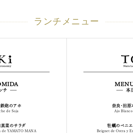
ランチメニュー
OMIDA
MENU
ンチ
本
大鉄砲のアホ
奈良・田原
che de Soja
Ajo Blanco
和真菜のサラダ
牡蠣のベニエ
lada de YAMATO MANA
Beignet de Ostra y