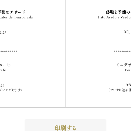
野菜のアサード
倭鴨と季節の
ocales de Temporada
Pato Asado y Verdu
¥1
税込）
コーヒー
ミニデ
cafe
Pos
¥
込）
ていただけます〉
〈ランチに追加