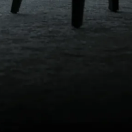
らご案内しております。
Reserve
レストランキャンセルポリシー
キャンセル・変更の場合は必ずお電話にてご連
絡をお願いいたします。
キャンセル料につきまして、ご予約メニュー代
金に対して以下の通り申し受けいたします。
・ご予約日の2日前～前日：30％
・ご予約日当日：100%
ESERVE
オンラインで予約