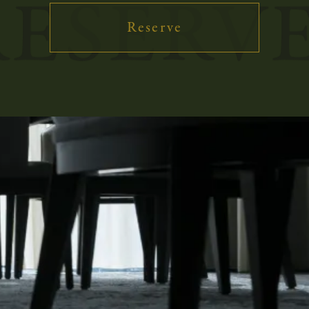
ESERVE
レストラン：
サービス料 10%、個室料 5%
Reserve
About
バル：
チャージ料 550円/名、※ディナータイムのみ
Chef
予約について
Menu
レストラン：
事前予約制です。
日時・コース・人数をご決定の上、ご予約をお
Access
願いいたします。
※食物アレルギーをお持ちの場合は事前にお伝
え下さいませ。
バル：
News
席数限定でご予約を承ります（平日ランチタイ
ムを除く）。
予約席が埋まりましたら、来店されたお客様か